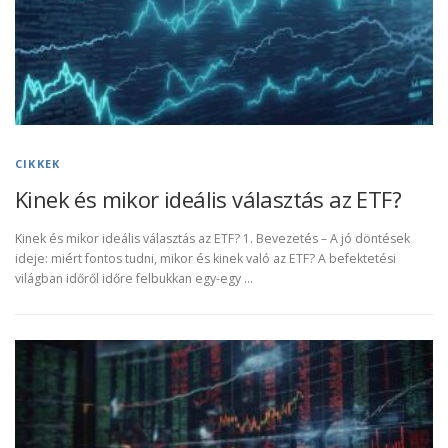
CIKKEK
Kinek és mikor ideális választás az ETF?
Kinek és mikor ideális választás az ETF? 1. Bevezetés – A jó döntések
ideje: miért fontos tudni, mikor és kinek való az ETF? A befektetési
világban időről időre felbukkan egy-egy …