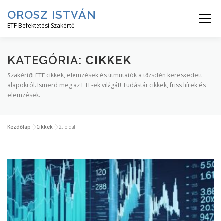
Tovább
OROSZ ISTVÁN
a
Menü
tartalomhoz
ETF Befektetési Szakértő
KEZDJ ITT!
ETF HÍREK
ETF CIKKEK
KATEGÓRIA:
CIKKEK
Szakértői ETF cikkek, elemzések és útmutatók a tőzsdén kereskedett
alapokról. Ismerd meg az ETF-ek világát! Tudástár cikkek, friss hírek és
ETF MESTERKURZUS
INGYENES↓
RÓLAM↓
elemzések.
Kezdőlap
»
Cikkek
»
2. oldal