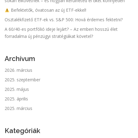
sokan elkövetnek – és hogyan kerülheted el őket könnyedén
Befektetők, óvatosan az új ETF-ekkel!
Osztalékfizető ETF-ek vs. S&P 500: Hová érdemes fektetni?
A 60/40-es portfólió ideje lejárt? – Az emberi hosszú élet
forradalma új pénzügyi stratégiákat követel?
Archívum
2026. március
2025. szeptember
2025. május
2025. április
2025. március
Kategóriák