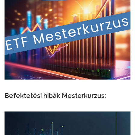
i
ó
Befektetési hibák Mesterkurzus: