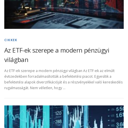
CIKKEK
Az ETF-ek szerepe a modern pénzügyi
világban
Az ETF-ek szerepe a modern pénzügyi világban Az ETF-ek az elmúlt
évtizedekben forradalmasították a befektetési piacot. Egyesítik a
befektetési alapok diverzifikációját és a részvényekkel való kereskedés
rugalmasságát. Nem véletlen, hogy …