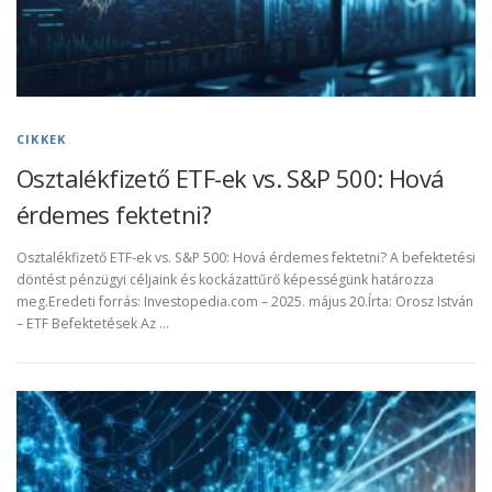
CIKKEK
Osztalékfizető ETF-ek vs. S&P 500: Hová
érdemes fektetni?
Osztalékfizető ETF-ek vs. S&P 500: Hová érdemes fektetni? A befektetési
döntést pénzügyi céljaink és kockázattűrő képességünk határozza
meg.Eredeti forrás: Investopedia.com – 2025. május 20.Írta: Orosz István
– ETF Befektetések Az …