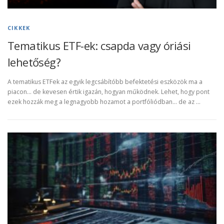
CIKKEK
Tematikus ETF-ek: csapda vagy óriási
lehetőség?
A tematikus ETFek az egyik legcsábítóbb befektetési eszközök ma a
piacon… de kevesen értik igazán, hogyan működnek. Lehet, hogy pont
ezek hozzák meg a legnagyobb hozamot a portfóliódban… de az …