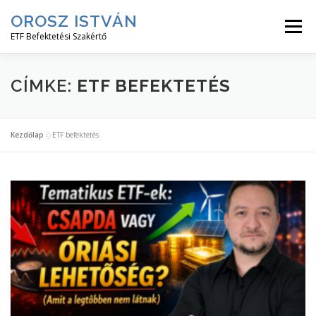
Tovább
OROSZ ISTVÁN
a
Menü
tartalomhoz
ETF Befektetési Szakértő
KEZDJ ITT!
ETF HÍREK
ETF CIKKEK
CÍMKE:
ETF BEFEKTETÉS
ETF MESTERKURZUS
INGYENES↓
RÓLAM↓
Kezdőlap
»
ETF befektetés