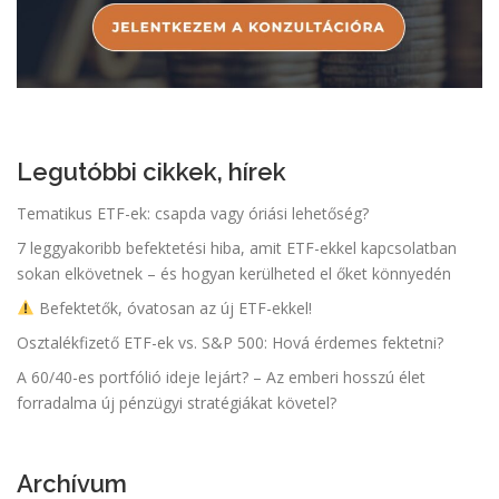
Legutóbbi cikkek, hírek
Tematikus ETF-ek: csapda vagy óriási lehetőség?
7 leggyakoribb befektetési hiba, amit ETF-ekkel kapcsolatban
sokan elkövetnek – és hogyan kerülheted el őket könnyedén
Befektetők, óvatosan az új ETF-ekkel!
Osztalékfizető ETF-ek vs. S&P 500: Hová érdemes fektetni?
A 60/40-es portfólió ideje lejárt? – Az emberi hosszú élet
forradalma új pénzügyi stratégiákat követel?
Archívum