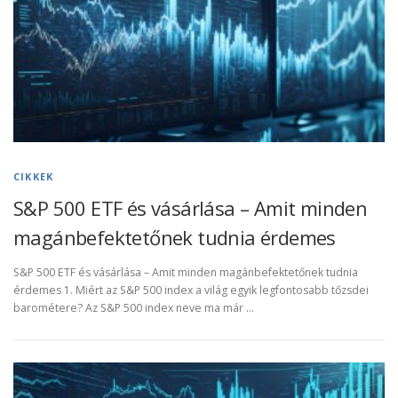
CIKKEK
S&P 500 ETF és vásárlása – Amit minden
magánbefektetőnek tudnia érdemes
S&P 500 ETF és vásárlása – Amit minden magánbefektetőnek tudnia
érdemes 1. Miért az S&P 500 index a világ egyik legfontosabb tőzsdei
barométere? Az S&P 500 index neve ma már …