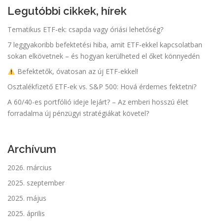
Legutóbbi cikkek, hírek
Tematikus ETF-ek: csapda vagy óriási lehetőség?
7 leggyakoribb befektetési hiba, amit ETF-ekkel kapcsolatban
sokan elkövetnek – és hogyan kerülheted el őket könnyedén
Befektetők, óvatosan az új ETF-ekkel!
Osztalékfizető ETF-ek vs. S&P 500: Hová érdemes fektetni?
A 60/40-es portfólió ideje lejárt? – Az emberi hosszú élet
forradalma új pénzügyi stratégiákat követel?
Archívum
2026. március
2025. szeptember
2025. május
2025. április