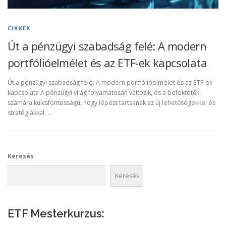
CIKKEK
Út a pénzügyi szabadság felé: A modern
portfólióelmélet és az ETF-ek kapcsolata
Út a pénzügyi szabadság felé: A modern portfólióelmélet és az ETF-ek
kapcsolata A pénzügyi világ folyamatosan változik, és a befektetők
számára kulcsfontosságú, hogy lépést tartsanak az új lehetőségekkel és
stratégiákkal. …
Keresés
Keresés
ETF Mesterkurzus: