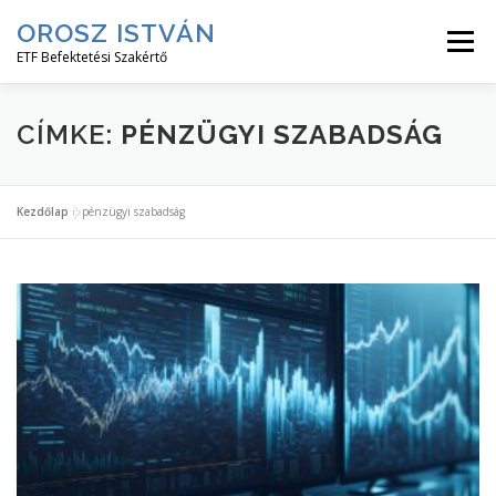
Tovább
OROSZ ISTVÁN
a
Menü
tartalomhoz
ETF Befektetési Szakértő
KEZDJ ITT!
ETF HÍREK
ETF CIKKEK
CÍMKE:
PÉNZÜGYI SZABADSÁG
ETF MESTERKURZUS
INGYENES↓
RÓLAM↓
Kezdőlap
»
pénzügyi szabadság