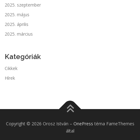
2025. szeptember
2025. május
2025. április
2025. március
Kategóriák
Cikkek
Hírek
Copyright © 2026 Orosz István
–
OnePress
téma FameThemes
által