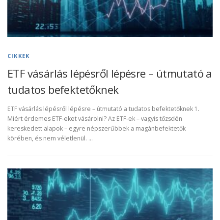
CIKKEK
ETF vásárlás lépésről lépésre – útmutató a
tudatos befektetőknek
ETF vásárlás lépésről lépésre – útmutató a tudatos befektetőknek 1.
Miért érdemes ETF-eket vásárolni? Az ETF-ek – vagyis tőzsdén
kereskedett alapok – egyre népszerűbbek a magánbefektetők
körében, és nem véletlenül. …