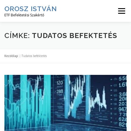
Tovább
OROSZ ISTVÁN
a
Menü
tartalomhoz
ETF Befektetési Szakértő
KEZDJ ITT!
ETF HÍREK
ETF CIKKEK
CÍMKE:
TUDATOS BEFEKTETÉS
ETF MESTERKURZUS
INGYENES↓
RÓLAM↓
Kezdőlap
»
Tudatos befektetés