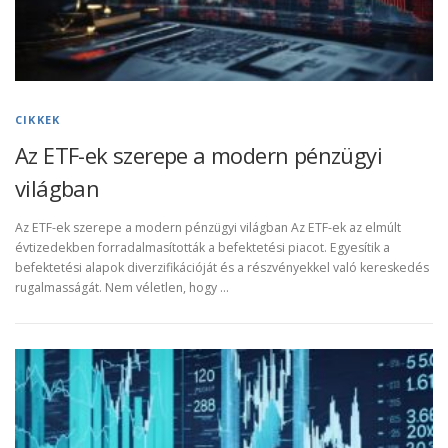
CIKKEK
Az ETF-ek szerepe a modern pénzügyi
világban
Az ETF-ek szerepe a modern pénzügyi világban Az ETF-ek az elmúlt
évtizedekben forradalmasították a befektetési piacot. Egyesítik a
befektetési alapok diverzifikációját és a részvényekkel való kereskedés
rugalmasságát. Nem véletlen, hogy …