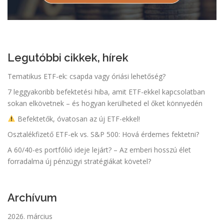
Legutóbbi cikkek, hírek
Tematikus ETF-ek: csapda vagy óriási lehetőség?
7 leggyakoribb befektetési hiba, amit ETF-ekkel kapcsolatban
sokan elkövetnek – és hogyan kerülheted el őket könnyedén
Befektetők, óvatosan az új ETF-ekkel!
Osztalékfizető ETF-ek vs. S&P 500: Hová érdemes fektetni?
A 60/40-es portfólió ideje lejárt? – Az emberi hosszú élet
forradalma új pénzügyi stratégiákat követel?
Archívum
2026. március