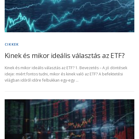
CIKKEK
Kinek és mikor ideális választás az ETF?
Kinek és mikor ideális választás az ETF? 1. Bevezetés – A jó döntések
ideje: miért fontos tudni, mikor és kinek való az ETF? A befektetési
világban időről időre felbukkan egy-egy …