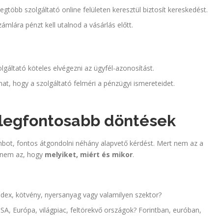
 legtöbb szolgáltató online felületen keresztül biztosít kereskedést.
zámlára pénzt kell utalnod a vásárlás előtt.
lgáltató köteles elvégezni az ügyfél-azonosítást.
lhat, hogy a szolgáltató felméri a pénzügyi ismereteidet.
i legfontosabb döntések
bot, fontos átgondolni néhány alapvető kérdést. Mert nem az a
anem az, hogy
melyiket, miért és mikor
.
dex, kötvény, nyersanyag vagy valamilyen szektor?
SA, Európa, világpiac, feltörekvő országok? Forintban, euróban,