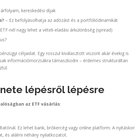
árfolyam, kereskedési díjak
a?
– Ez befolyásolhatja az adózást és a portfóliódinamikát
TF-nél nagy lehet a vételi-eladási árkülönbség (spread)
kus?
nzügyi céljaidat. Egy rosszul kiválasztott viszont akár évekig is
 csak információmorzsákra támaszkodni – érdemes strukturáltan
ztül.
enete lépésről lépésre
valóságban az ETF vásárlás
:
tatónál. Ez lehet bank, brókercég vagy online platform. A nyitáskor
, és aláírni néhány nyilatkozatot.