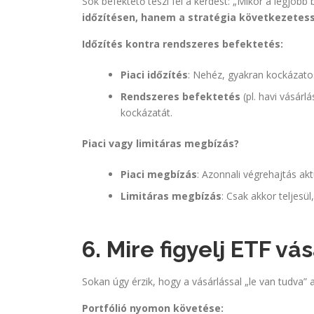
Sok befektető teszi fel a kérdést: „Mikor a legjobb 
időzítésen, hanem a stratégia következetes
Időzítés kontra rendszeres befektetés:
Piaci időzítés
: Nehéz, gyakran kockázato
Rendszeres befektetés
(pl. havi vásárl
kockázatát.
Piaci vagy limitáras megbízás?
Piaci megbízás
: Azonnali végrehajtás ak
Limitáras megbízás
: Csak akkor teljesül
6. Mire figyelj ETF vá
Sokan úgy érzik, hogy a vásárlással „le van tudva” 
Portfólió nyomon követése: