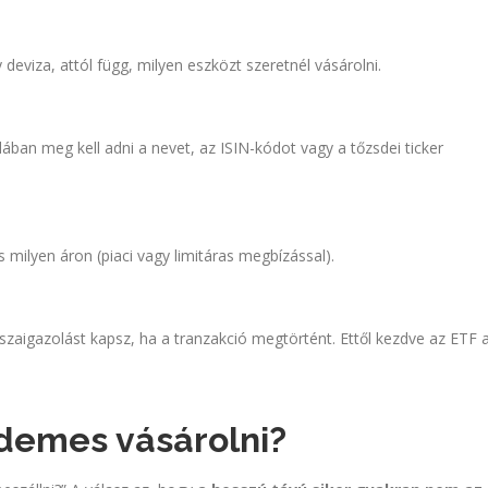
y deviza, attól függ, milyen eszközt szeretnél vásárolni.
talában meg kell adni a nevet, az ISIN-kódot vagy a tőzsdei ticker
 milyen áron (piaci vagy limitáras megbízással).
sszaigazolást kapsz, ha a tranzakció megtörtént. Ettől kezdve az ETF 
rdemes vásárolni?