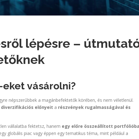
ésről lépésre – útmutat
etőknek
-eket vásárolni?
egyre népszerűbbek a magánbefektetők körében, és nem véletlenül.
diverzifikációs előnyeit
a
részvények rugalmasságával és
tlen vállalatba fektetsz, hanem
egy előre összeállított portfóliób
egy globális piac vagy éppen egy tematikus téma, mint például a