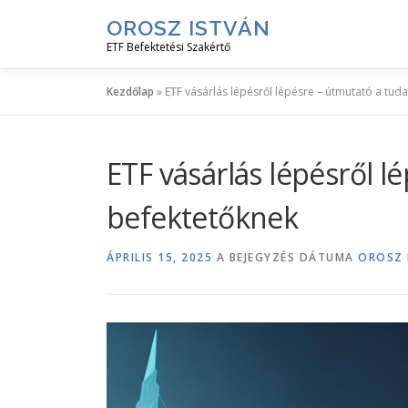
Tovább
OROSZ ISTVÁN
a
ETF Befektetési Szakértő
tartalomhoz
Kezdőlap
»
ETF vásárlás lépésről lépésre – útmutató a tud
ETF vásárlás lépésről l
befektetőknek
ÁPRILIS 15, 2025
A BEJEGYZÉS DÁTUMA
OROSZ 