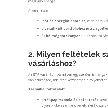
megújuló energia.
A vásárlással:
időt és energiát spórolsz
, mert nem kel
diverzifikált portfólióhoz jutsz
egyetlen
és
költséghatékonyan
tudsz hosszú távú
2. Milyen feltételek 
vásárláshoz?
Az ETF-vásárlás – bármilyen egyszerűen is hangzik – 
van szükséged, mielőtt elkezdhetnéd a folyamatot.
Technikai feltételek:
Értékpapírszámla és befektetési szol
olyan brókerszámlára, amely elér hozzájuk