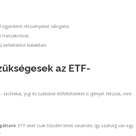
l egyenként részvényeket válogatni,
 tranzakcióval,
 befektetést kialakítani.
szükségesek az ETF-
technikai, jogi és tudásbeli előfeltételeket is igényel. Nézzük, mire
gáltató
: ETF-eket csak tőzsdén lehet vásárolni, így szükség van egy
.