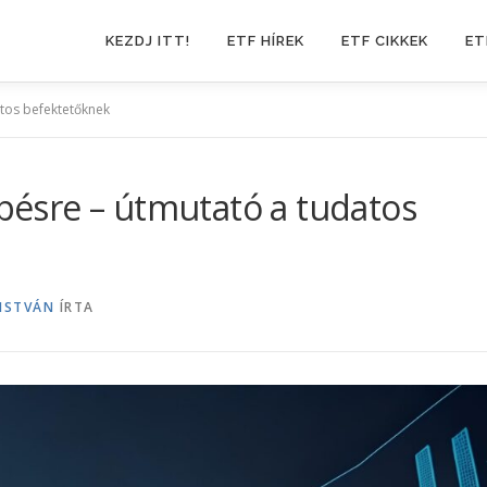
KEZDJ ITT!
ETF HÍREK
ETF CIKKEK
ET
atos befektetőknek
épésre – útmutató a tudatos
ISTVÁN
ÍRTA