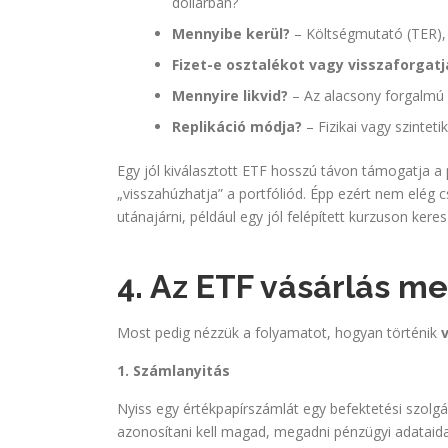
dollárban?
Mennyibe kerül?
– Költségmutató (TER), 
Fizet-e osztalékot vagy visszaforgatj
Mennyire likvid?
– Az alacsony forgalmú E
Replikáció módja?
– Fizikai vagy szinteti
Egy jól kiválasztott ETF hosszú távon támogatja a pé
„visszahúzhatja” a portfóliód. Épp ezért nem elég
utánajárni, például egy jól felépített kurzuson keres
4. Az ETF vásárlás m
Most pedig nézzük a folyamatot, hogyan történik
1. Számlanyitás
Nyiss egy értékpapírszámlát egy befektetési szolgál
azonosítani kell magad, megadni pénzügyi adataidat