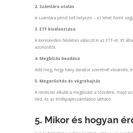
2. Számlára utalás
A számlára pénzt kell helyezni – ez lehet forint vag
3. ETF kiválasztása
A kereskedési felületen válaszd ki az ETF-et. Itt ál
azonosítót.
4. Megbízás beadása
Add meg, hogy hány darabot szeretnél vásárolni, és
5. Megerősítés és végrehajtás
A rendszer elküldi a megbízást a tőzsdére, majd vi
tiéd, és az értékpapírszámládon látható.
5. Mikor és hogyan é