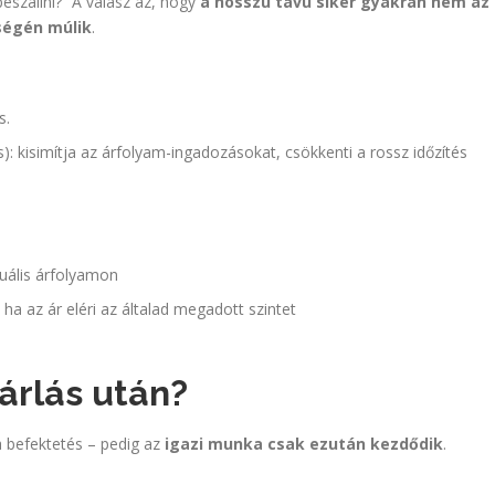
beszállni?” A válasz az, hogy
a hosszú távú siker gyakran nem az
ségén múlik
.
s.
ás): kisimítja az árfolyam-ingadozásokat, csökkenti a rossz időzítés
tuális árfolyamon
, ha az ár eléri az általad megadott szintet
sárlás után?
a befektetés – pedig az
igazi munka csak ezután kezdődik
.