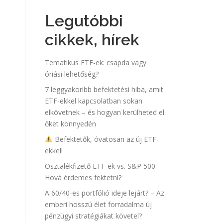
Legutóbbi
cikkek, hírek
Tematikus ETF-ek: csapda vagy
óriási lehetőség?
7 leggyakoribb befektetési hiba, amit
ETF-ekkel kapcsolatban sokan
elkövetnek – és hogyan kerülheted el
őket könnyedén
Befektetők, óvatosan az új ETF-
ekkel!
Osztalékfizető ETF-ek vs. S&P 500:
Hová érdemes fektetni?
A 60/40-es portfólió ideje lejárt? – Az
emberi hosszú élet forradalma új
pénzügyi stratégiákat követel?