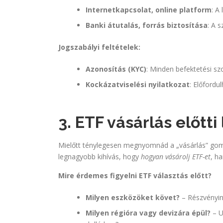
Internetkapcsolat, online platform
: A
Banki átutalás, forrás biztosítása
: A s
Jogszabályi feltételek:
Azonosítás (KYC)
: Minden befektetési szo
Kockázatviselési nyilatkozat
: Előfordu
3. ETF vásárlás előtt
Mielőtt ténylegesen megnyomnád a „vásárlás” gom
legnagyobb kihívás, hogy
hogyan vásárolj ETF-et
, h
Mire érdemes figyelni ETF választás előtt?
Milyen eszközöket követ?
– Részvényin
Milyen régióra vagy devizára épül?
– U